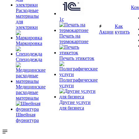
Ком
Расходные
материалы
1c
для
Как
электрики
Акции
купить
Печать на
термокартоне
Маркировка
Печать этикеток
Спецодежда
Полиграфические
услуги
Медицинские
расходные
материалы
Другие услуги
для бизнеса
Швейная
фурнитура