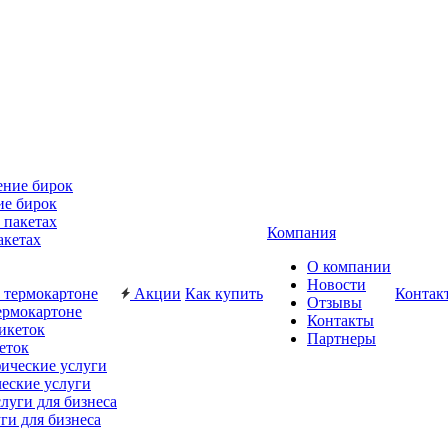
ие бирок
Компания
акетах
О компании
Новости
Акции
Как купить
Контак
Отзывы
ермокартоне
Контакты
Партнеры
еток
еские услуги
ги для бизнеса