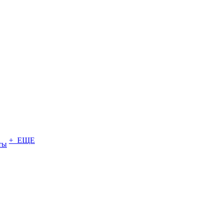
+ ЕЩЕ
ты