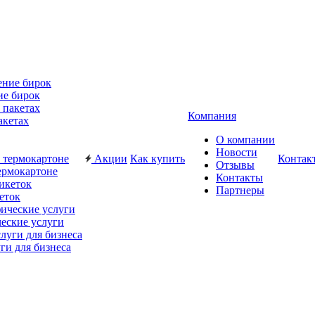
ие бирок
Компания
акетах
О компании
Новости
Акции
Как купить
Контак
Отзывы
ермокартоне
Контакты
Партнеры
еток
еские услуги
ги для бизнеса