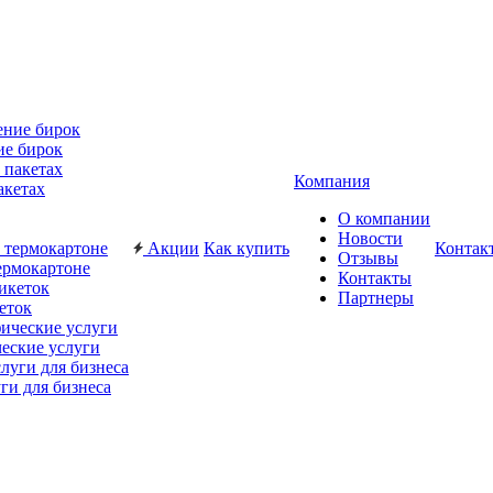
ие бирок
Компания
акетах
О компании
Новости
Акции
Как купить
Контак
Отзывы
ермокартоне
Контакты
Партнеры
еток
еские услуги
ги для бизнеса