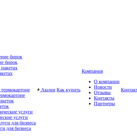
ие бирок
Компания
акетах
О компании
Новости
Акции
Как купить
Контак
Отзывы
ермокартоне
Контакты
Партнеры
еток
еские услуги
ги для бизнеса