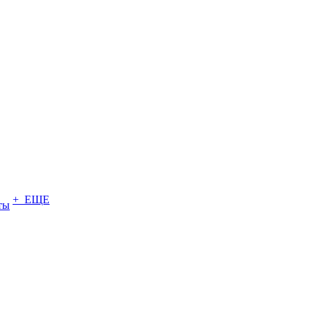
+ ЕЩЕ
ты