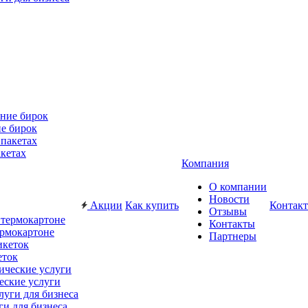
е бирок
акетах
Компания
О компании
Новости
Акции
Как купить
Контак
Отзывы
Контакты
ермокартоне
Партнеры
еток
еские услуги
ги для бизнеса