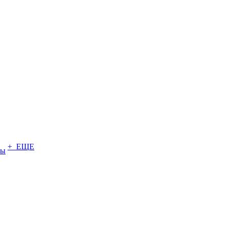
+ ЕЩЕ
ты