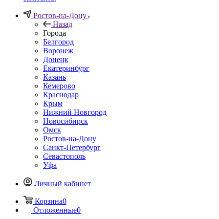
Ростов-на-Дону
Назад
Города
Белгород
Воронеж
Донецк
Екатеринбург
Казань
Кемерово
Краснодар
Крым
Нижний Новгород
Новосибирск
Омск
Ростов-на-Дону
Санкт-Петербург
Севастополь
Уфа
Личный кабинет
Корзина
0
Отложенные
0