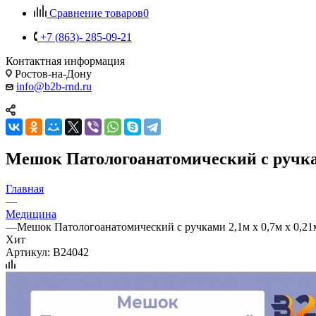
Сравнение товаров
0
+7 (863)- 285-09-21
Контактная информация
Ростов-на-Дону
info@b2b-rnd.ru
Мешок Патологоанатомический с ручками
Главная
—
Медицина
—
Мешок Патологоанатомический с ручками 2,1м х 0,7м х 0,2
Хит
Артикул:
B24042