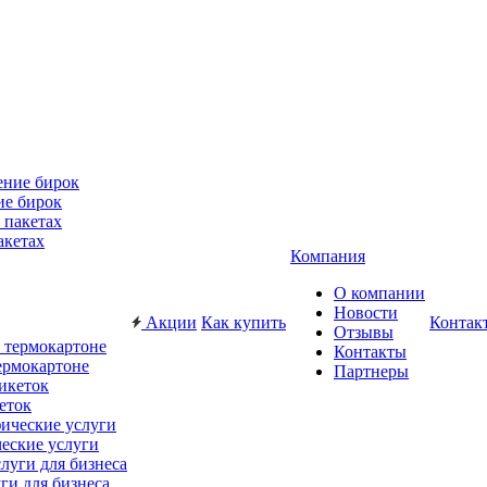
ие бирок
акетах
Компания
О компании
Новости
Акции
Как купить
Контак
Отзывы
Контакты
ермокартоне
Партнеры
еток
еские услуги
ги для бизнеса