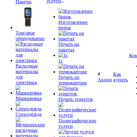
Услуги
Пакеты
Изготовление
бирок
Торговое
оборудование
Печать на
пакетах
Ком
1c
Расходные
материалы
Как
для
Печать на
Акции
купить
электрики
термокартоне
Маркировка
Печать этикеток
Спецодежда
Полиграфические
услуги