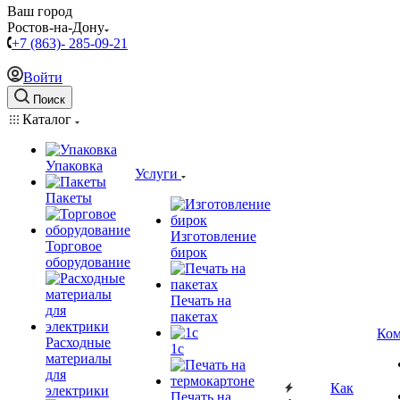
Ваш город
Ростов-на-Дону
+7 (863)- 285-09-21
Войти
Поиск
Каталог
Упаковка
Услуги
Пакеты
Изготовление
Торговое
бирок
оборудование
Печать на
пакетах
Ком
Расходные
1c
материалы
для
Как
электрики
Печать на