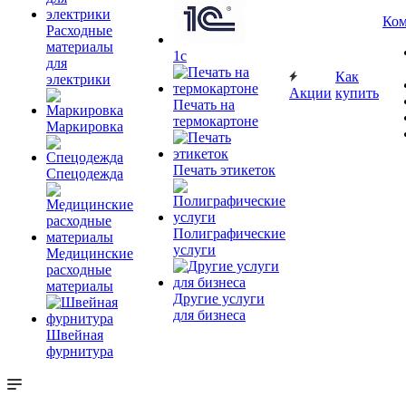
Ком
Расходные
материалы
1c
для
Как
электрики
Акции
купить
Печать на
термокартоне
Маркировка
Печать этикеток
Спецодежда
Полиграфические
услуги
Медицинские
расходные
материалы
Другие услуги
для бизнеса
Швейная
фурнитура