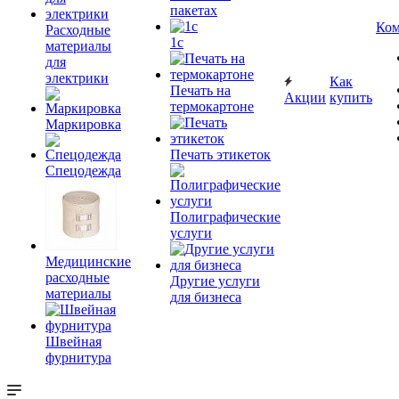
пакетах
Ком
Расходные
1c
материалы
для
электрики
Как
Печать на
Акции
купить
термокартоне
Маркировка
Печать этикеток
Спецодежда
Полиграфические
услуги
Медицинские
расходные
Другие услуги
материалы
для бизнеса
Швейная
фурнитура