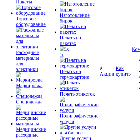
Пакеты
Изготовление
Торговое
бирок
оборудование
Печать на
пакетах
Ком
Расходные
1c
материалы
для
Как
электрики
Печать на
Акции
купить
термокартоне
Маркировка
Печать этикеток
Спецодежда
Полиграфические
услуги
Медицинские
расходные
Другие услуги