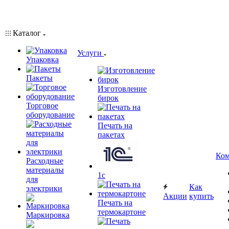
Каталог
Услуги
Упаковка
Пакеты
Изготовление
бирок
Торговое
оборудование
Печать на
пакетах
Ком
Расходные
материалы
1c
для
Как
электрики
Акции
купить
Печать на
термокартоне
Маркировка