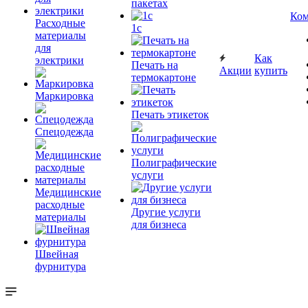
пакетах
Ком
Расходные
1c
материалы
для
Как
электрики
Печать на
Акции
купить
термокартоне
Маркировка
Печать этикеток
Спецодежда
Полиграфические
услуги
Медицинские
расходные
Другие услуги
материалы
для бизнеса
Швейная
фурнитура