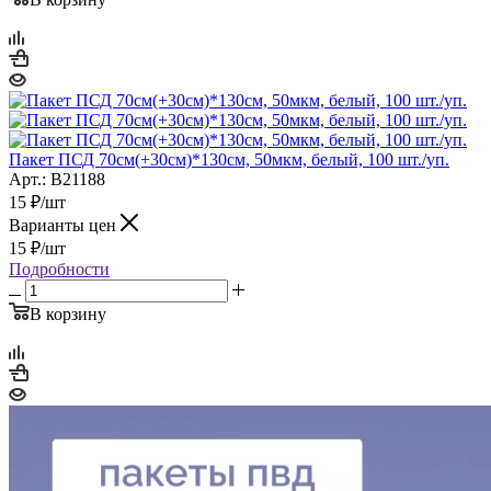
Пакет ПСД 70см(+30см)*130см, 50мкм, белый, 100 шт./уп.
Арт.: B21188
15
₽
/шт
Варианты цен
15
₽
/шт
Подробности
В корзину