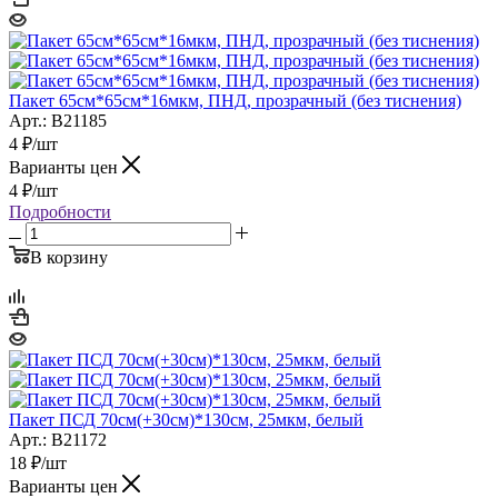
Пакет 65см*65см*16мкм, ПНД, прозрачный (без тиснения)
Арт.: B21185
4
₽
/шт
Варианты цен
4
₽
/шт
Подробности
В корзину
Пакет ПСД 70см(+30см)*130см, 25мкм, белый
Арт.: B21172
18
₽
/шт
Варианты цен