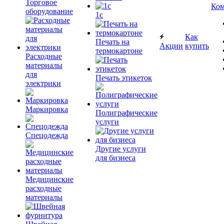
Торговое
Ком
оборудование
1c
Как
Печать на
Акции
купить
термокартоне
Расходные
материалы
для
Печать этикеток
электрики
Маркировка
Полиграфические
услуги
Спецодежда
Другие услуги
для бизнеса
Медицинские
расходные
материалы