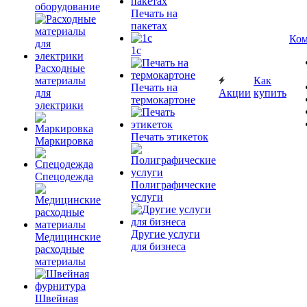
оборудование
Печать на
пакетах
Ком
1c
Расходные
материалы
Как
Печать на
для
Акции
купить
термокартоне
электрики
Печать этикеток
Маркировка
Спецодежда
Полиграфические
услуги
Другие услуги
Медицинские
для бизнеса
расходные
материалы
Швейная