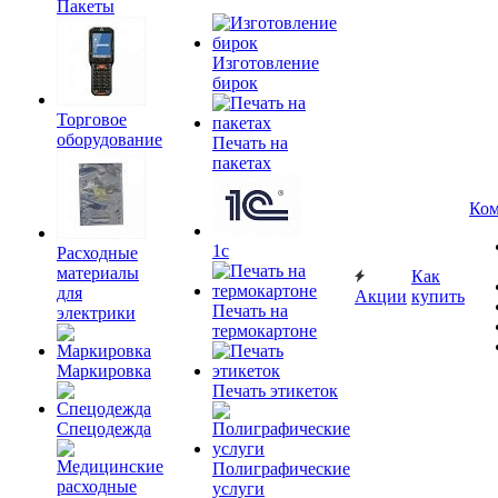
Пакеты
Изготовление
бирок
Торговое
оборудование
Печать на
пакетах
Ком
1c
Расходные
материалы
Как
для
Акции
купить
Печать на
электрики
термокартоне
Маркировка
Печать этикеток
Спецодежда
Полиграфические
услуги