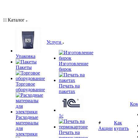
Каталог
Услуги
Упаковка
Изготовление
Пакеты
бирок
Торговое
Печать на
оборудование
пакетах
Ком
1c
Расходные
материалы
Как
для
Акции
купить
Печать на
электрики
термокартоне