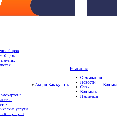
ие бирок
акетах
Компания
О компании
Новости
Акции
Как купить
Контак
Отзывы
Контакты
ермокартоне
Партнеры
еток
еские услуги