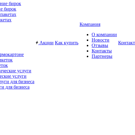
е бирок
акетах
Компания
О компании
Новости
Акции
Как купить
Контак
Отзывы
Контакты
ермокартоне
Партнеры
еток
еские услуги
ги для бизнеса