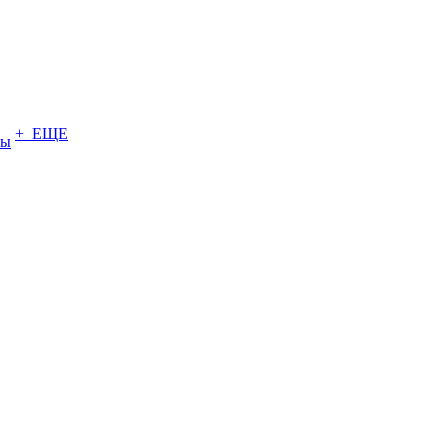
+ ЕЩЕ
ты