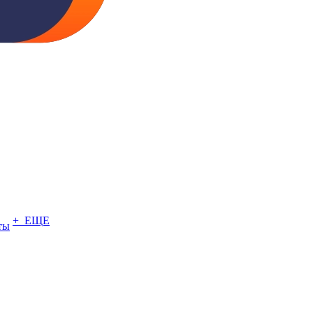
+ ЕЩЕ
ты