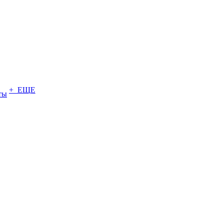
+ ЕЩЕ
ты