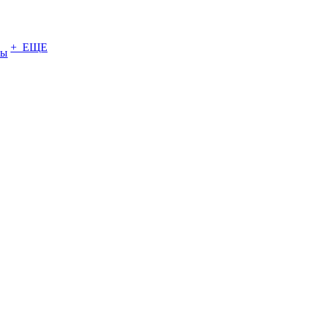
+ ЕЩЕ
ты