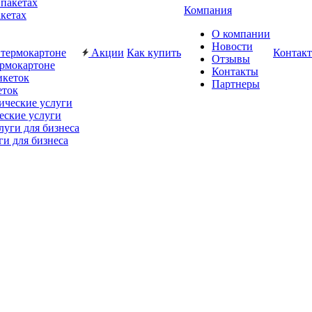
Компания
акетах
О компании
Новости
Акции
Как купить
Контак
Отзывы
ермокартоне
Контакты
Партнеры
еток
еские услуги
ги для бизнеса