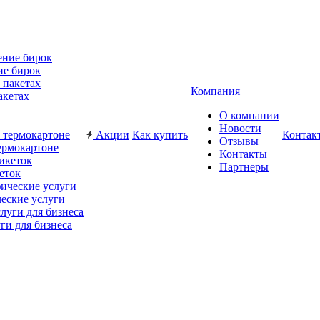
ие бирок
Компания
акетах
О компании
Новости
Акции
Как купить
Контак
Отзывы
ермокартоне
Контакты
Партнеры
еток
еские услуги
ги для бизнеса