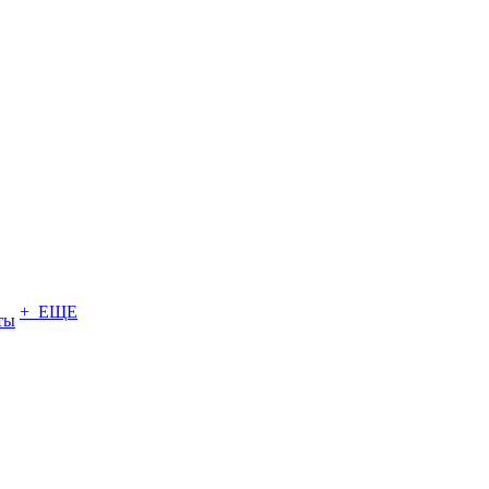
+ ЕЩЕ
ты