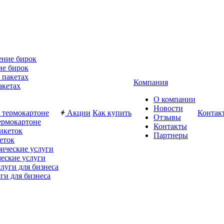
ие бирок
Компания
акетах
О компании
Новости
Акции
Как купить
Контак
Отзывы
ермокартоне
Контакты
Партнеры
еток
еские услуги
ги для бизнеса