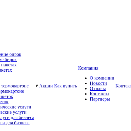
ие бирок
Компания
акетах
О компании
Новости
Акции
Как купить
Контак
Отзывы
ермокартоне
Контакты
Партнеры
еток
еские услуги
ги для бизнеса