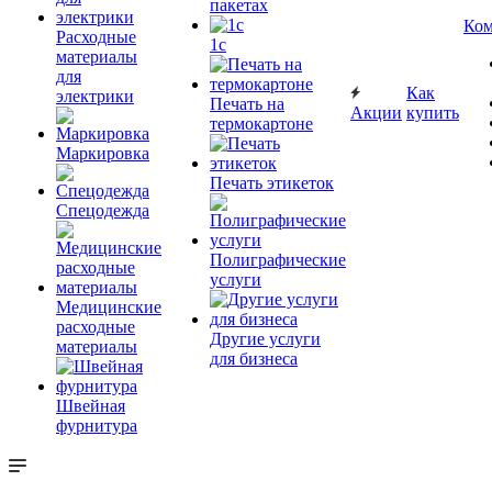
пакетах
Ком
Расходные
1c
материалы
для
Как
электрики
Печать на
Акции
купить
термокартоне
Маркировка
Печать этикеток
Спецодежда
Полиграфические
услуги
Медицинские
расходные
Другие услуги
материалы
для бизнеса
Швейная
фурнитура