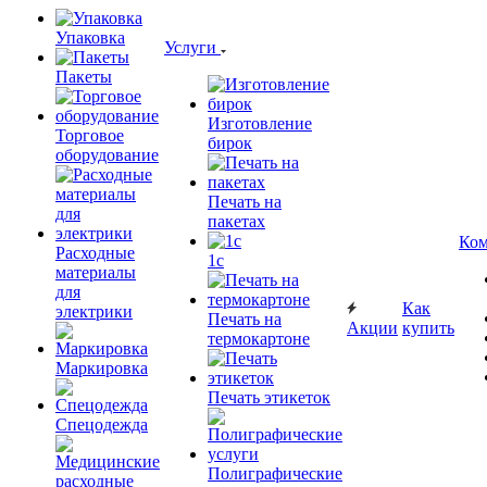
Упаковка
Услуги
Пакеты
Изготовление
Торговое
бирок
оборудование
Печать на
пакетах
Ком
Расходные
1c
материалы
для
Как
электрики
Печать на
Акции
купить
термокартоне
Маркировка
Печать этикеток
Спецодежда
Полиграфические