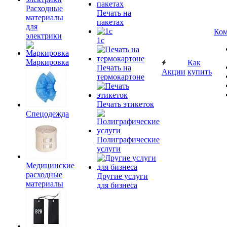
Расходные
Печать на
материалы
пакетах
для
Ком
электрики
1c
Маркировка
Как
Печать на
Акции
купить
термокартоне
Печать этикеток
Спецодежда
Полиграфические
услуги
Медицинские
расходные
Другие услуги
материалы
для бизнеса