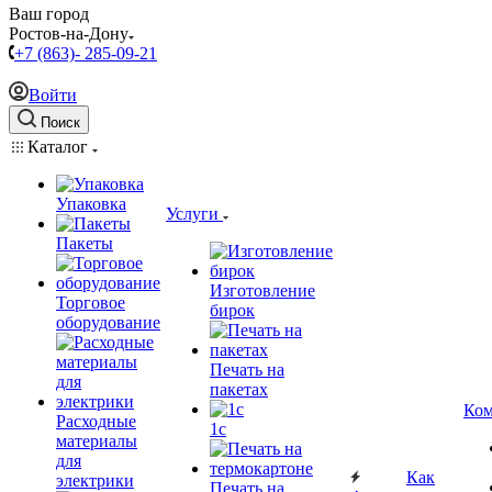
Ваш город
Ростов-на-Дону
+7 (863)- 285-09-21
Войти
Поиск
Каталог
Упаковка
Услуги
Пакеты
Изготовление
Торговое
бирок
оборудование
Печать на
пакетах
Ком
Расходные
1c
материалы
для
Как
электрики
Печать на