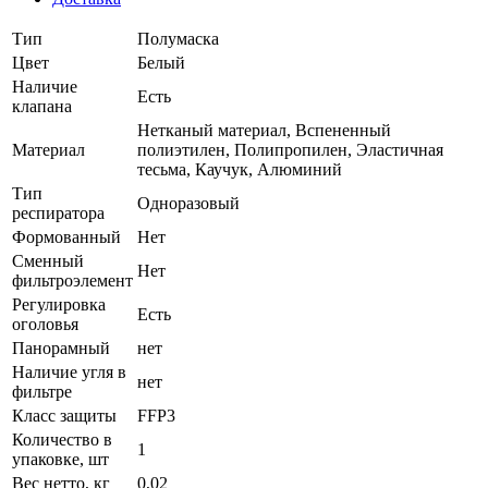
Тип
Полумаска
Цвет
Белый
Наличие
Есть
клапана
Нетканый материал, Вспененный
Материал
полиэтилен, Полипропилен, Эластичная
тесьма, Каучук, Алюминий
Тип
Одноразовый
респиратора
Формованный
Нет
Сменный
Нет
фильтроэлемент
Регулировка
Есть
оголовья
Панорамный
нет
Наличие угля в
нет
фильтре
Класс защиты
FFP3
Количество в
1
упаковке, шт
Вес нетто, кг
0,02