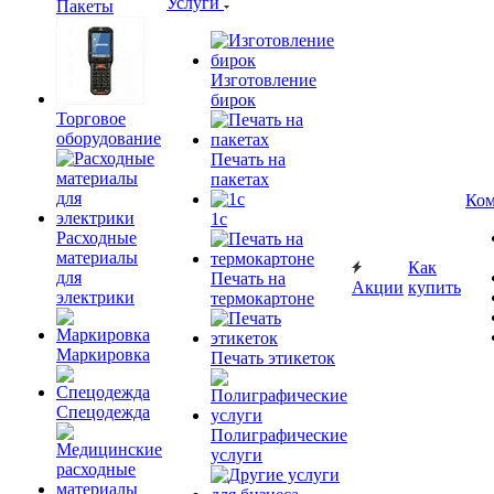
Услуги
Пакеты
Изготовление
бирок
Торговое
оборудование
Печать на
пакетах
Ком
1c
Расходные
материалы
Как
для
Печать на
Акции
купить
электрики
термокартоне
Маркировка
Печать этикеток
Спецодежда
Полиграфические
услуги