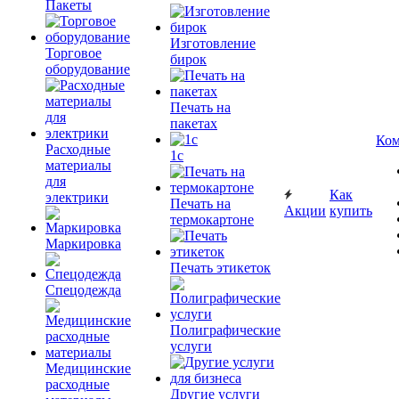
Пакеты
Изготовление
Торговое
бирок
оборудование
Печать на
пакетах
Ком
Расходные
1c
материалы
для
Как
электрики
Печать на
Акции
купить
термокартоне
Маркировка
Печать этикеток
Спецодежда
Полиграфические
услуги
Медицинские
расходные
Другие услуги