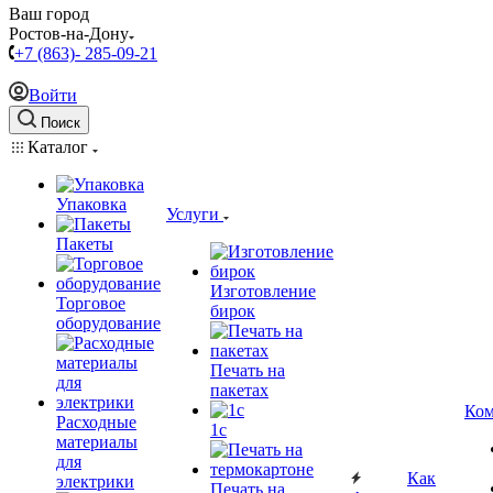
Ваш город
Ростов-на-Дону
+7 (863)- 285-09-21
Войти
Поиск
Каталог
Упаковка
Услуги
Пакеты
Изготовление
Торговое
бирок
оборудование
Печать на
пакетах
Ком
Расходные
1c
материалы
для
Как
электрики
Печать на