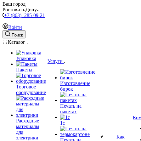
Ваш город
Ростов-на-Дону
+7 (863)- 285-09-21
Войти
Поиск
Каталог
Упаковка
Услуги
Пакеты
Изготовление
Торговое
бирок
оборудование
Печать на
пакетах
Ком
Расходные
1c
материалы
для
Как
электрики
Печать на