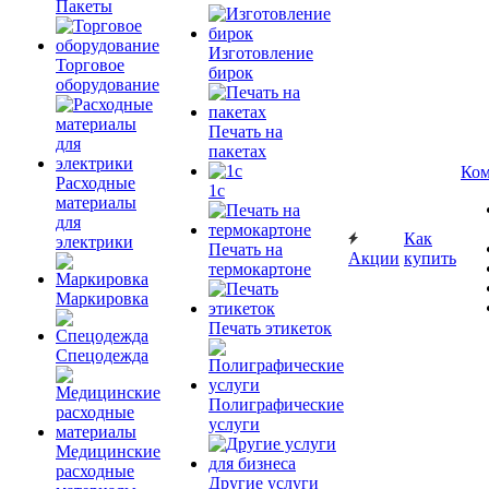
Пакеты
Изготовление
Торговое
бирок
оборудование
Печать на
пакетах
Ком
Расходные
1c
материалы
для
Как
электрики
Печать на
Акции
купить
термокартоне
Маркировка
Печать этикеток
Спецодежда
Полиграфические
услуги
Медицинские
расходные
Другие услуги