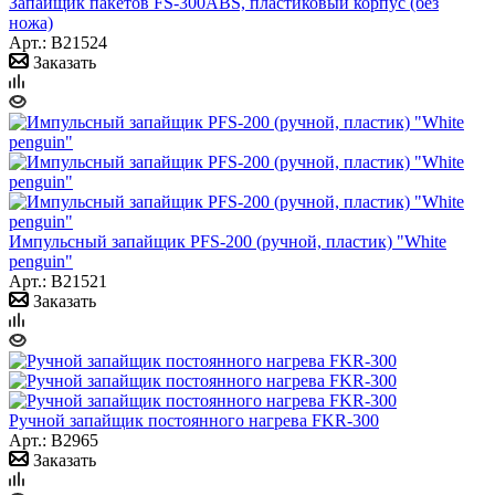
Запайщик пакетов FS-300ABS, пластиковый корпус (без
ножа)
Арт.: B21524
Заказать
Импульсный запайщик PFS-200 (ручной, пластик) "White
penguin"
Арт.: B21521
Заказать
Ручной запайщик постоянного нагрева FKR-300
Арт.: B2965
Заказать