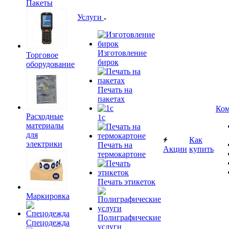
Пакеты
Услуги
Изготовление
Торговое
бирок
оборудование
Печать на
пакетах
Ком
Расходные
1c
материалы
для
Как
электрики
Печать на
Акции
купить
термокартоне
Печать этикеток
Маркировка
Полиграфические
Спецодежда
услуги