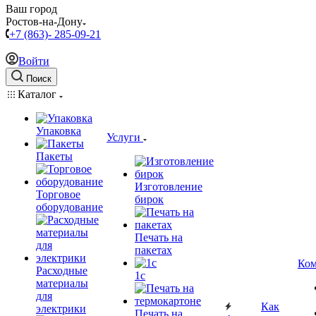
Ваш город
Ростов-на-Дону
+7 (863)- 285-09-21
Войти
Поиск
Каталог
Упаковка
Услуги
Пакеты
Изготовление
Торговое
бирок
оборудование
Печать на
пакетах
Ком
Расходные
1c
материалы
для
Как
электрики
Печать на