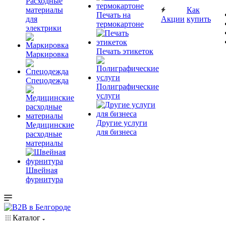
Расходные
материалы
Как
Печать на
для
Акции
купить
термокартоне
электрики
Печать этикеток
Маркировка
Спецодежда
Полиграфические
услуги
Другие услуги
Медицинские
для бизнеса
расходные
материалы
Швейная
фурнитура
Каталог