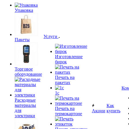
Упаковка
Услуги
Пакеты
Изготовление
бирок
Торговое
оборудование
Печать на
пакетах
Ком
1c
Расходные
материалы
Как
Печать на
для
Акции
купить
термокартоне
электрики