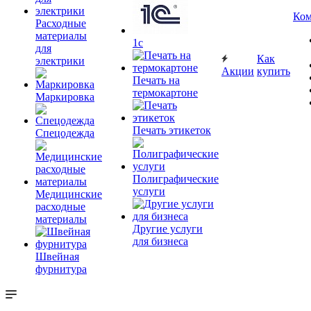
Ком
Расходные
материалы
1c
для
Как
электрики
Акции
купить
Печать на
термокартоне
Маркировка
Печать этикеток
Спецодежда
Полиграфические
услуги
Медицинские
расходные
материалы
Другие услуги
для бизнеса
Швейная
фурнитура