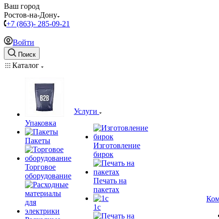
Ваш город
Ростов-на-Дону
+7 (863)- 285-09-21
Войти
Поиск
Каталог
Услуги
Упаковка
Пакеты
Изготовление
бирок
Торговое
оборудование
Печать на
пакетах
Ком
1c