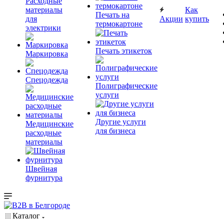
Расходные
материалы
Как
Печать на
для
Акции
купить
термокартоне
электрики
Печать этикеток
Маркировка
Спецодежда
Полиграфические
услуги
Другие услуги
Медицинские
для бизнеса
расходные
материалы
Швейная
фурнитура
Каталог