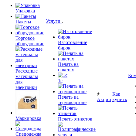
Упаковка
Услуги
Пакеты
Торговое
Изготовление
оборудование
бирок
Печать на
пакетах
Расходные
Ком
материалы
1c
для
электрики
Как
Печать на
Акции
купить
термокартоне
Маркировка
Печать этикеток
Спецодежда